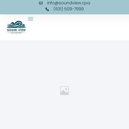
info@soundview.cpa
(631) 509-7999