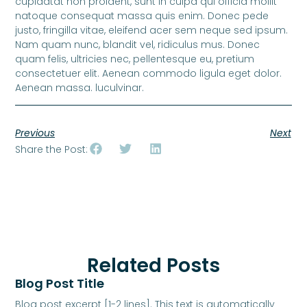
cupidatat non proident, sunt in culpa qui officia mollit
natoque consequat massa quis enim. Donec pede
justo, fringilla vitae, eleifend acer sem neque sed ipsum.
Nam quam nunc, blandit vel, ridiculus mus. Donec
quam felis, ultricies nec, pellentesque eu, pretium
consectetuer elit. Aenean commodo ligula eget dolor.
Aenean massa. luculvinar.
Previous
Next
Share the Post:
Related Posts
Blog Post Title
Blog post excerpt [1-2 lines]. This text is automatically