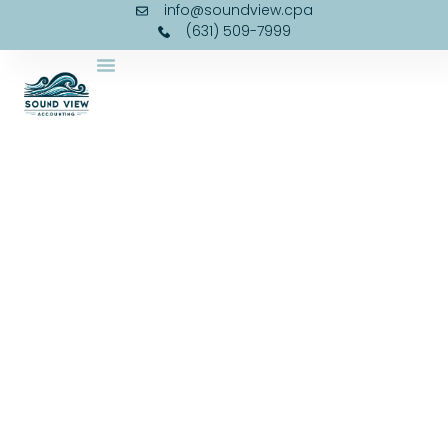
info@soundview.cpa
(631) 509-7999