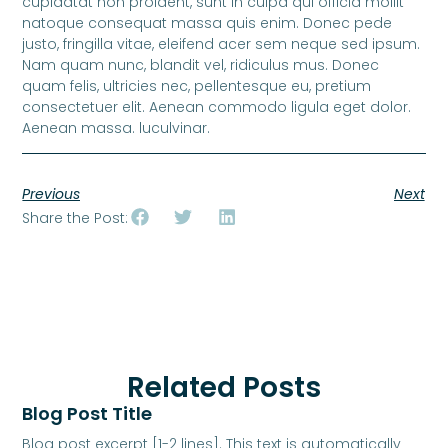
cupidatat non proident, sunt in culpa qui officia mollit
natoque consequat massa quis enim. Donec pede
justo, fringilla vitae, eleifend acer sem neque sed ipsum.
Nam quam nunc, blandit vel, ridiculus mus. Donec
quam felis, ultricies nec, pellentesque eu, pretium
consectetuer elit. Aenean commodo ligula eget dolor.
Aenean massa. luculvinar.
Previous
Next
Share the Post:
Related Posts
Blog Post Title
Blog post excerpt [1-2 lines]. This text is automatically